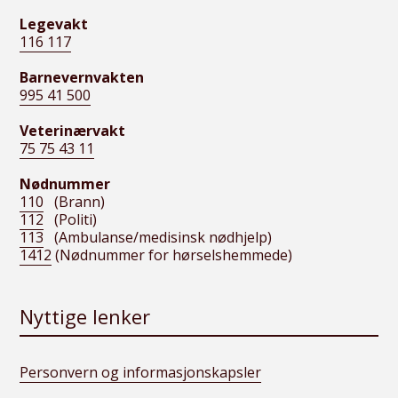
Legevakt
116 117
Barnevernvakten
995 41 500
Veterinærvakt
75 75 43 11
Nødnummer
110
(Brann)
112
(Politi)
113
(Ambulanse/medisinsk nødhjelp)
1412
(Nødnummer for hørselshemmede)
Nyttige lenker
Personvern og informasjonskapsler