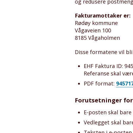
og redusere postmeng
Fakturamottaker er:
Rødøy kommune
Vågaveien 100
8185 Vågaholmen
Disse formatene vil bli
EHF Faktura ID: 94
Referanse skal vær
PDF format:
94571
Forutsetninger for
E-posten skal bare
Vedlegget skal bare
Teksten i e-posten 