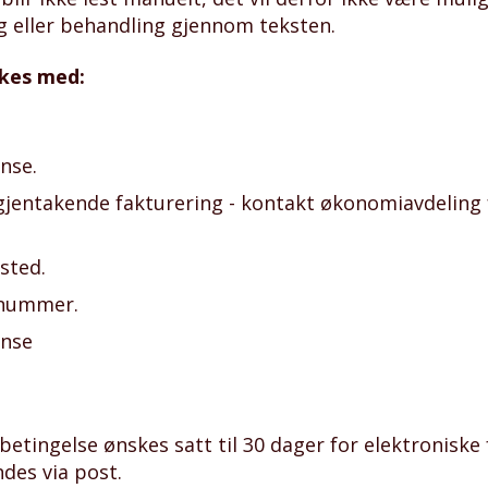
g eller behandling gjennom teksten.
rkes med:
anse.
jentakende fakturering - kontakt økonomiavdeling fo
sted.
tnummer.
anse
etingelse ønskes satt til 30 dager for elektroniske
des via post.