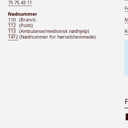
75 75 43 11
F
Nødnummer
110
(Brann)
M
112
(Politi)
113
(Ambulanse/medisinsk nødhjelp)
K
1412
(Nødnummer for hørselshemmede)