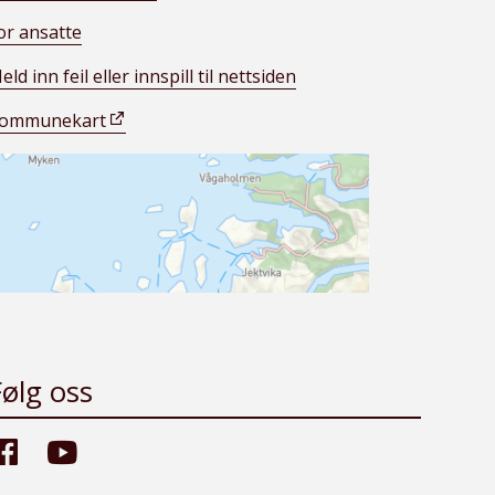
or ansatte
eld inn feil eller innspill til nettsiden
ommunekart
Følg oss
Facebook
Youtube