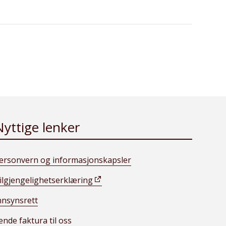
Nyttige lenker
ersonvern og informasjonskapsler
ilgjengelighetserklæring
nnsynsrett
ende faktura til oss