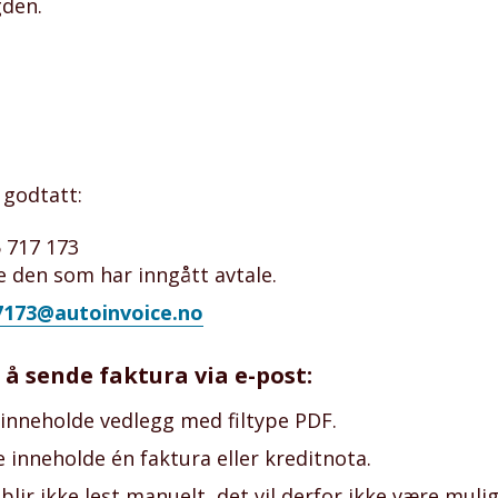
den.
 godtatt:
5 717 173
e den som har inngått avtale.
7173@autoinvoice.no
 å sende faktura via e-post:
 inneholde vedlegg med filtype PDF.
 inneholde én faktura eller kreditnota.
blir ikke lest manuelt, det vil derfor ikke være muli