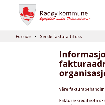
Du er her:
Forside
Sende faktura til oss
Informasjo
fakturaad
organisas
Våre fakturabehandlin
Faktura/kreditnota ska