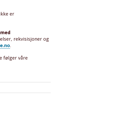
ikke er
r med
lser, rekvisisjoner og
e.no
.
e følger våre