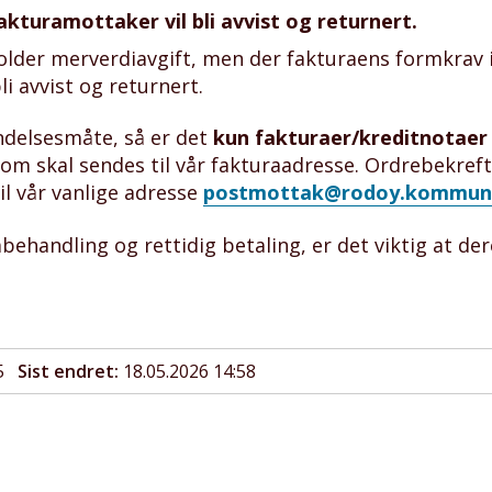
akturamottaker vil bli avvist og returnert.
lder merverdiavgift, men der fakturaens formkrav 
bli avvist og returnert.
ndelsesmåte, så er det
kun fakturaer/kreditnotae
om skal sendes til vår fakturaadresse. Ordrebekrefte
il vår vanlige adresse
postmottak@rodoy.kommun
behandling og rettidig betaling, er det viktig at der
5
Sist endret
18.05.2026 14:58