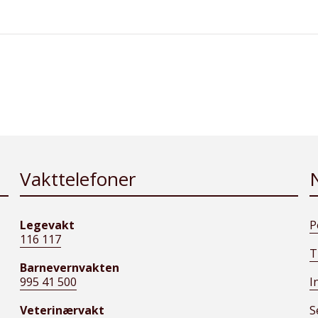
Vakttelefoner
Legevakt
P
116 117
T
Barnevernvakten
995 41 500
I
Veterinærvakt
S