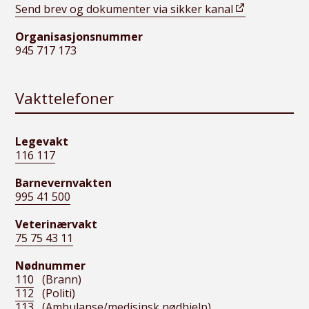
Send brev og dokumenter via sikker kanal
Organisasjonsnummer
945 717 173
Vakttelefoner
Legevakt
116 117
Barnevernvakten
995 41 500
Veterinærvakt
75 75 43 11
Nødnummer
110
(Brann)
112
(Politi)
113
(Ambulanse/medisinsk nødhjelp)