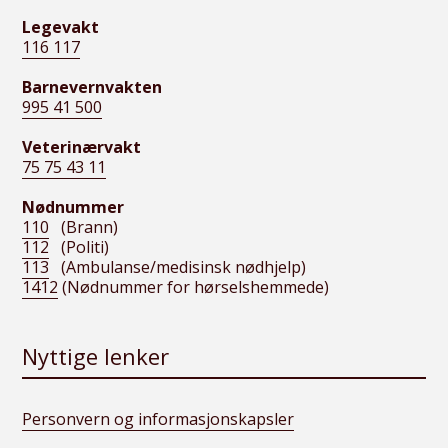
Legevakt
116 117
Barnevernvakten
995 41 500
Veterinærvakt
75 75 43 11
Nødnummer
110
(Brann)
112
(Politi)
113
(Ambulanse/medisinsk nødhjelp)
1412
(Nødnummer for hørselshemmede)
Nyttige lenker
Personvern og informasjonskapsler