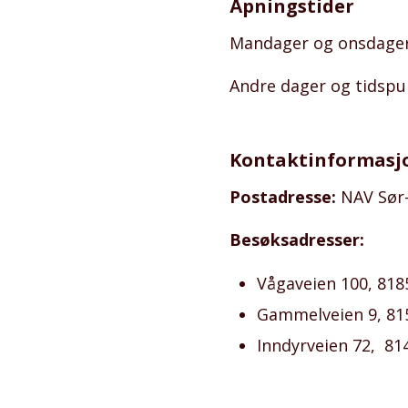
Åpningstider
Mandager og onsdager k
Andre dager og tidspun
Kontaktinformasj
Postadresse:
NAV Sør-
Besøksadresser:
Vågaveien 100, 81
Gammelveien 9, 81
Inndyrveien 72, 81