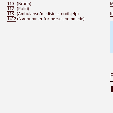
110
(Brann)
M
112
(Politi)
113
(Ambulanse/medisinsk nødhjelp)
K
1412
(Nødnummer for hørselshemmede)