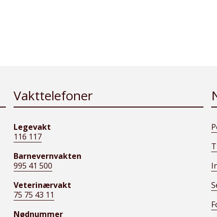
Vakttelefoner
Legevakt
P
116 117
T
Barnevernvakten
995 41 500
I
Veterinærvakt
S
75 75 43 11
F
Nødnummer