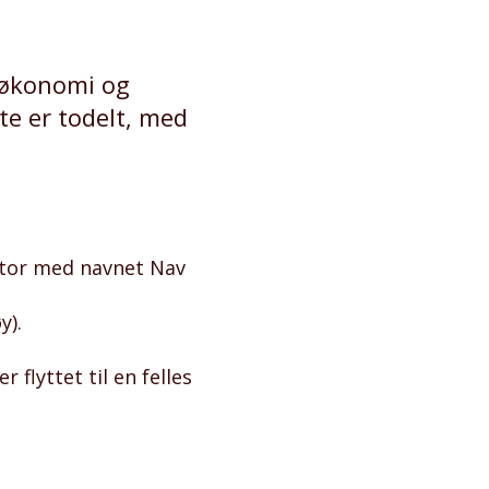
 økonomi og
te er todelt, med
ntor med navnet Nav
y).
flyttet til en felles