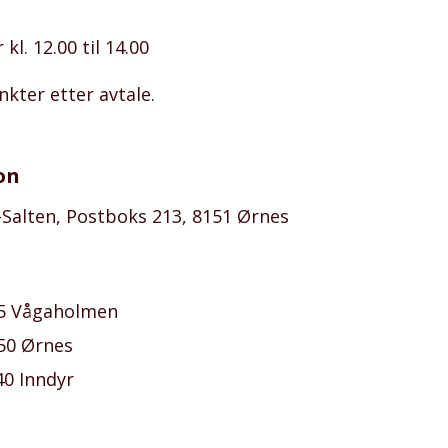
l. 12.00 til 14.00
kter etter avtale.
on
Salten, Postboks 213, 8151 Ørnes
85 Vågaholmen
50 Ørnes
40 Inndyr