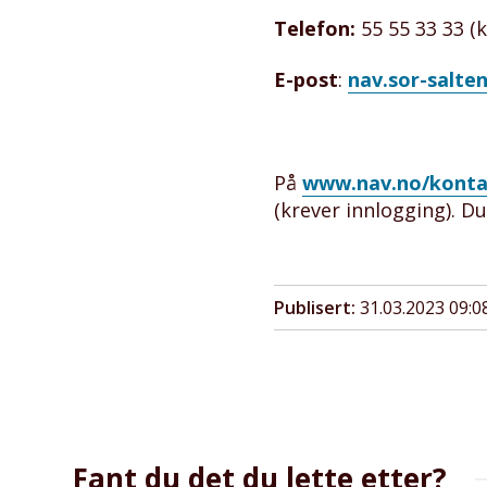
Telefon:
55 55 33 33 (kl
E-post
:
nav.sor-salte
På
www.nav.no/kont
(krever innlogging). D
Publisert
31.03.2023 09:0
Fant du det du lette etter?