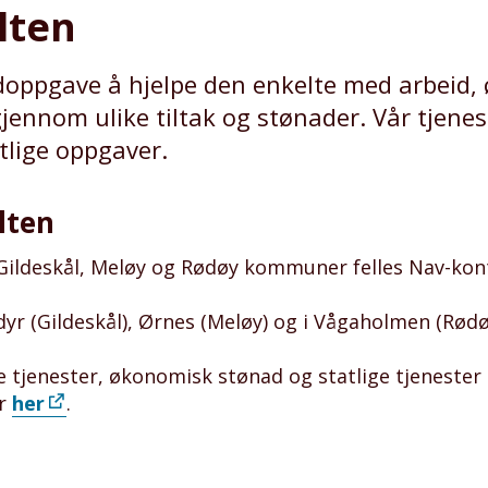
lten
oppgave å hjelpe den enkelte med arbeid,
jennom ulike tiltak og stønader. Vår tjenes
lige oppgaver.
lten
r Gildeskål, Meløy og Rødøy kommuner felles Nav-ko
dyr (Gildeskål), Ørnes (Meløy) og i Vågaholmen (Rødø
tjenester, økonomisk stønad og statlige tjenester er 
er
her
.