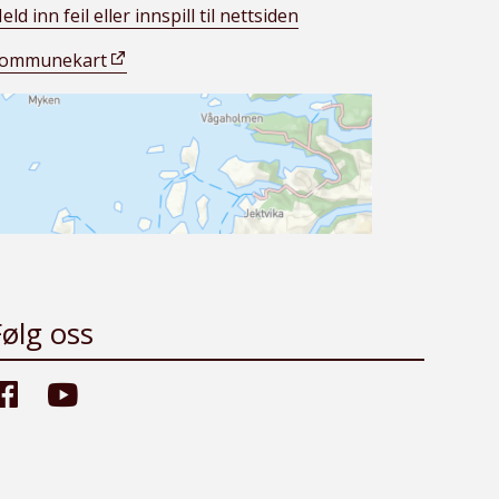
eld inn feil eller innspill til nettsiden
ommunekart
Følg oss
Facebook
Youtube