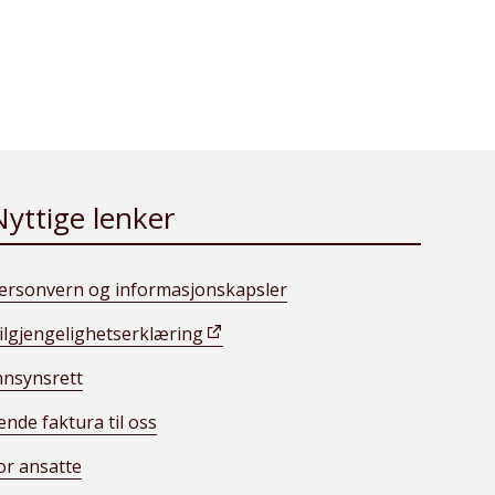
Nyttige lenker
ersonvern og informasjonskapsler
ilgjengelighetserklæring
nnsynsrett
ende faktura til oss
or ansatte