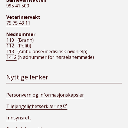
Barnevernvakten
995 41 500
Veterinærvakt
75 75 43 11
Nødnummer
110
(Brann)
112
(Politi)
113
(Ambulanse/medisinsk nødhjelp)
1412
(Nødnummer for hørselshemmede)
Nyttige lenker
Personvern og informasjonskapsler
Tilgjengelighetserklæring
Innsynsrett