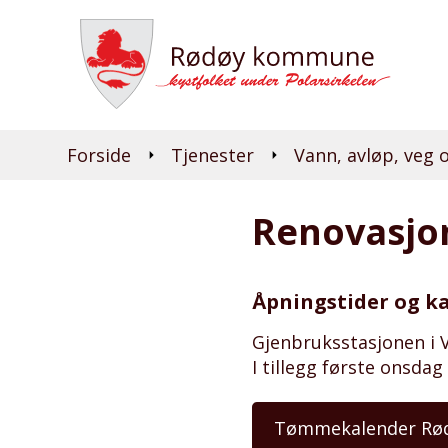
Du er her:
Forside
Tjenester
Vann, avløp, veg 
Renovasjo
Åpningstider og k
Gjenbruksstasjonen i V
I tillegg første onsda
Tømmekalender Rø