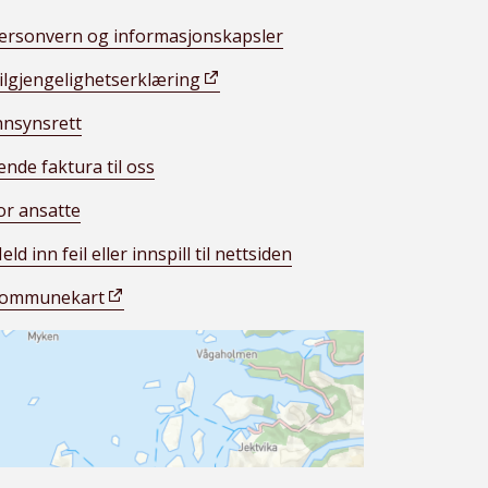
ersonvern og informasjonskapsler
ilgjengelighetserklæring
nnsynsrett
ende faktura til oss
or ansatte
eld inn feil eller innspill til nettsiden
ommunekart