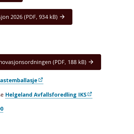
sjon 2026
(PDF, 934 kB)
enovasjonsordningen
(PDF, 188 kB)
lastemballasje
se
Helgeland Avfallsforedling IKS
00