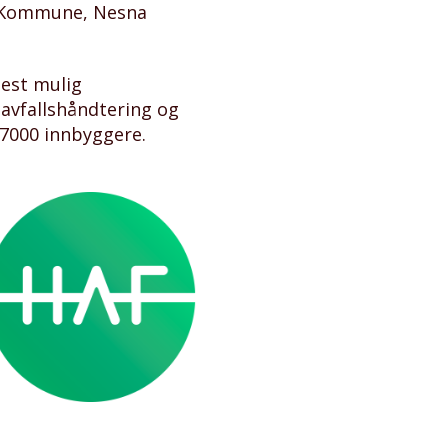
y Kommune, Nesna
est mulig
 avfallshåndtering og
37000 innbyggere.