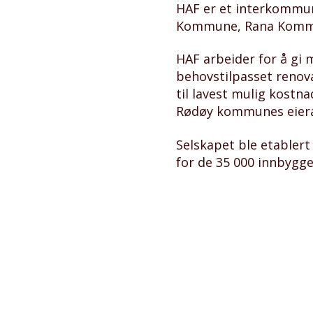
HAF er et interkommu
Kommune, Rana Komm
HAF arbeider for å gi
behovstilpasset renova
til lavest mulig kostn
Rødøy kommunes eieran
Selskapet ble etablert
for de 35 000 innbygg