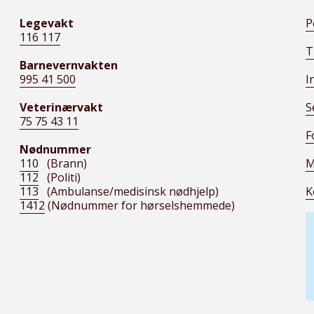
Legevakt
P
116 117
T
Barnevernvakten
995 41 500
I
Veterinærvakt
S
75 75 43 11
F
Nødnummer
110
(Brann)
M
112
(Politi)
113
(Ambulanse/medisinsk nødhjelp)
K
1412
(Nødnummer for hørselshemmede)