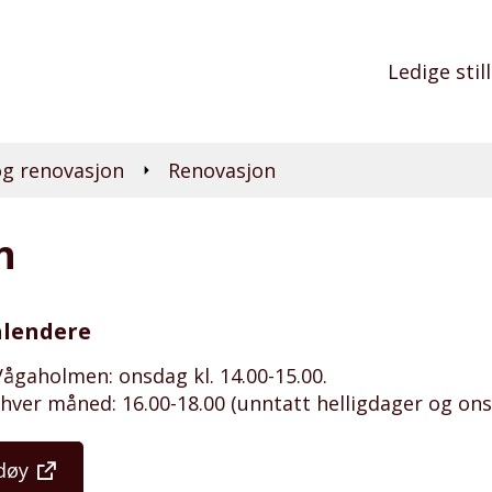
Ledige stil
og renovasjon
Renovasjon
n
alendere
ågaholmen: onsdag kl. 14.00-15.00.
g hver måned: 16.00-18.00 (unntatt helligdager og on
døy