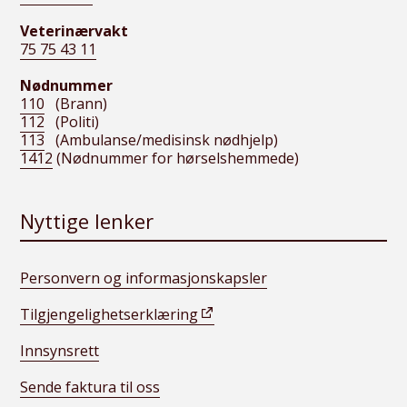
Veterinærvakt
75 75 43 11
Nødnummer
110
(Brann)
112
(Politi)
113
(Ambulanse/medisinsk nødhjelp)
1412
(Nødnummer for hørselshemmede)
Nyttige lenker
Personvern og informasjonskapsler
Tilgjengelighetserklæring
Innsynsrett
Sende faktura til oss