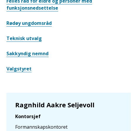
Felles råd for eldre og personer med
funksjonsnedsettelse
Rødøy ungdomsråd
Teknisk utvalg
Sakkyndig nemnd
Valgstyret
Ragnhild Aakre Seljevoll
Kontorsjef
Formannskapskontoret