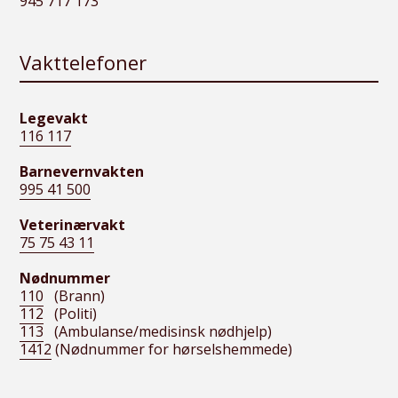
945 717 173
Vakttelefoner
Legevakt
116 117
Barnevernvakten
995 41 500
Veterinærvakt
75 75 43 11
Nødnummer
110
(Brann)
112
(Politi)
113
(Ambulanse/medisinsk nødhjelp)
1412
(Nødnummer for hørselshemmede)