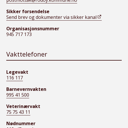
postmottak@rodoy.kommune.no
Sikker forsendelse
Send brev og dokumenter via sikker kanal
Organisasjonsnummer
945 717 173
Vakttelefoner
Legevakt
116 117
Barnevernvakten
995 41 500
Veterinærvakt
75 75 43 11
Nødnummer