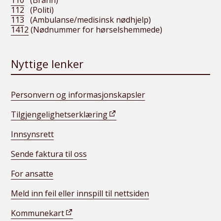
110
(Brann)
112
(Politi)
113
(Ambulanse/medisinsk nødhjelp)
1412
(Nødnummer for hørselshemmede)
Nyttige lenker
Personvern og informasjonskapsler
Tilgjengelighetserklæring
Innsynsrett
Sende faktura til oss
For ansatte
Meld inn feil eller innspill til nettsiden
Kommunekart