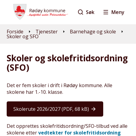
Søk
Meny
Du er her:
Forside
Tjenester
Barnehage og skole
Skoler og SFO
Skoler og skolefritidsordning
(SFO)
Det er fem skoler i drift i Rødøy kommune. Alle
skolene har 1.-10. klasse.
Skolerute 2026/2027
(PDF, 68 kB)
Det opprettes skolefritidsordning/SFO-tilbud ved alle
skolene etter
vedtekter for skolefritidsordning​